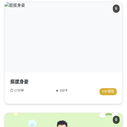
🔒
挺拔身姿
⏱ 17分钟
🔥 160卡
VIP课程
🔒