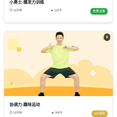
小勇士·爆发力训练
⏱ 16分钟
🔥 150卡
免费试看
🔒
协调力·趣味运动
⏱ 15分钟
🔥 300卡
VIP课程