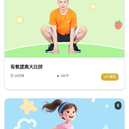
有氧拔高大比拼
⏱ 16分钟
🔥 190卡
VIP课程
🔒