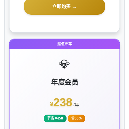
→
立即购买
超值推荐
💎
年度会员
238
¥
/年
节省 ¥458
省66%